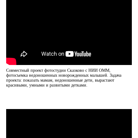
Совместный проект фотостудии Сказково с НИИ ОММ,
фотосъемка недоношенных новорожденных малышей. Задача
проекта: показать мамам, недоношенные дети, вырастают
красивыми, умными и развитыми детками.