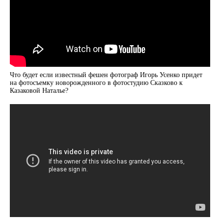
Что будет если известный фешен фотограф Игорь Усенко придет
на фотосъемку новорожденного в фотостудию Сказково к
Казаковой Наталье?